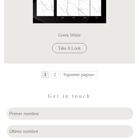
Greek White
Take A Look
1
2
Siguiente página»
Get in touch