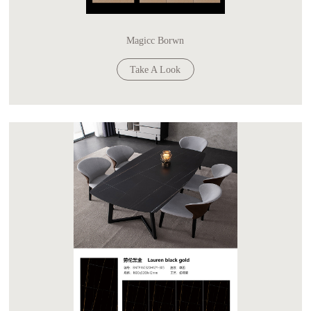
Magicc Borwn
Take A Look