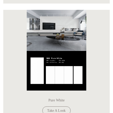
Pure White
Take A Look